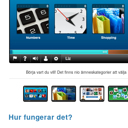
Börja vart du vill! Det finns nio ämneskategorier att välj
Hur fungerar det?