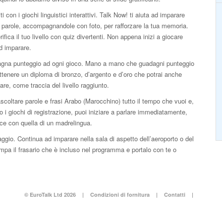
iti con i giochi linguistici interattivi. Talk Now! ti aiuta ad imparare
parole, accompagnandole con foto, per rafforzare la tua memoria.
rifica il tuo livello con quiz divertenti. Non appena inizi a giocare
ad imparare.
gna punteggio ad ogni gioco. Mano a mano che guadagni punteggio
ttenere un diploma di bronzo, d’argento e d’oro che potrai anche
re, come traccia del livello raggiunto.
scoltare parole e frasi Arabo (Marocchino) tutto il tempo che vuoi e,
 i giochi di registrazione, puoi iniziare a parlare immediatamente,
oce con quella di un madrelingua.
ggio. Continua ad imparare nella sala di aspetto dell’aeroporto o del
pa il frasario che è incluso nel programma e portalo con te o
© EuroTalk Ltd 2026
|
Condizioni di fornitura
|
Contatti
|