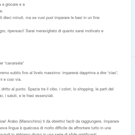
a a giocare e a
e.
li dieci minuti, ma se vuoi puoi imparare le basi in un fine
igro, ripensaci! Sarai meravigliato di quanto sarai motivato e
er “cavarsela”
teremo subito fino al livelo massimo: imparerai dapprima a dire “ciao”,
i e cosi via.
itto al punto. Spazia tra il cibo, i colori, lo shopping, le parti del
, i saluti, e le frasi essenziali.
ow! Arabo (Marocchino) ti da obiettivi facili da raggiungere. Imparare
ova lingua è qualcosa di molto difficile da affrontare tutto in una
 quindi lo abbiamo diviso in una serie di sfide gratificanti.