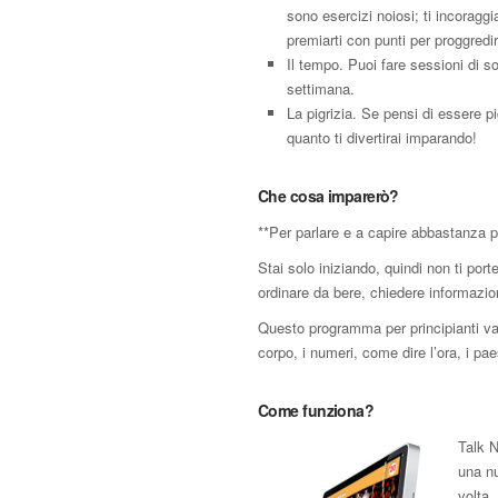
sono esercizi noiosi; ti incoraggi
premiarti con punti per proggredir
Il tempo. Puoi fare sessioni di so
settimana.
La pigrizia. Se pensi di essere p
quanto ti divertirai imparando!
Che cosa imparerò?
**Per parlare e a capire abbastanza p
Stai solo iniziando, quindi non ti por
ordinare da bere, chiedere informazion
Questo programma per principianti va dr
corpo, i numeri, come dire l’ora, i paesi
Come funziona?
Talk N
una nu
volta,