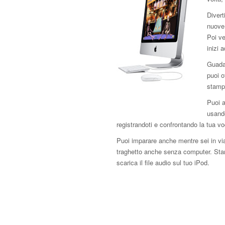
Divert
nuove 
Poi ve
inizi 
Guada
puoi o
stampa
Puoi a
usando
registrandoti e confrontando la tua v
Puoi imparare anche mentre sei in via
traghetto anche senza computer. Stam
scarica il file audio sul tuo iPod.