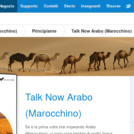
Negozio
Supporto
Contatti
Storie
Insegnanti
Risorse
occhino)
Principiante
Talk Now Arabo (Marocchino)
Talk Now Arabo
(Marocchino)
Se è la prima volta stai imparando Arabo
(Marocchino), ci sono cose basilari di quella lingua