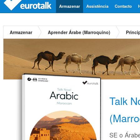
Armazenar
Assistência
Contacto
Armazenar
Aprender Árabe (Marroquino)
Princi
Talk N
(Marro
SE o Árabe