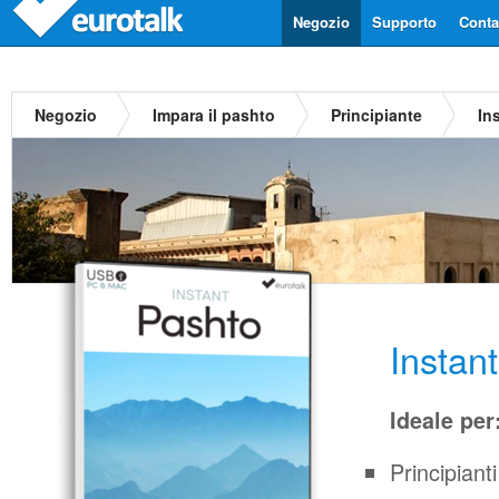
Negozio
Supporto
Contat
Negozio
Impara il pashto
Principiante
In
Instan
Ideale per
Principianti