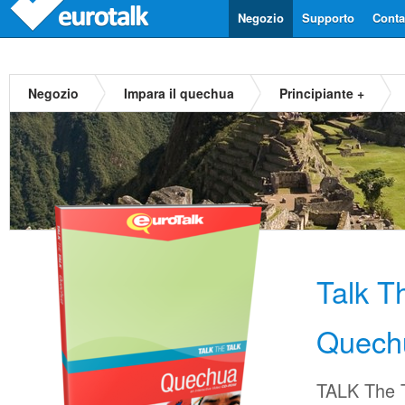
Negozio
Supporto
Contat
Negozio
Impara il quechua
Principiante +
Talk T
Quech
TALK The T