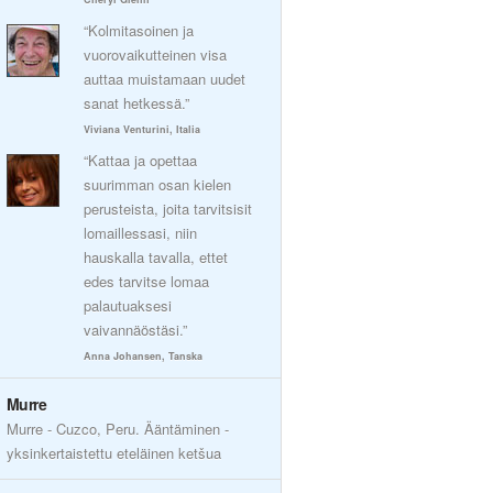
“Kolmitasoinen ja
vuorovaikutteinen visa
auttaa muistamaan uudet
sanat hetkessä.”
Viviana Venturini, Italia
“Kattaa ja opettaa
suurimman osan kielen
perusteista, joita tarvitsisit
lomaillessasi, niin
hauskalla tavalla, ettet
edes tarvitse lomaa
palautuaksesi
vaivannäöstäsi.”
Anna Johansen, Tanska
Murre
Murre - Cuzco, Peru. Ääntäminen -
yksinkertaistettu eteläinen ketšua