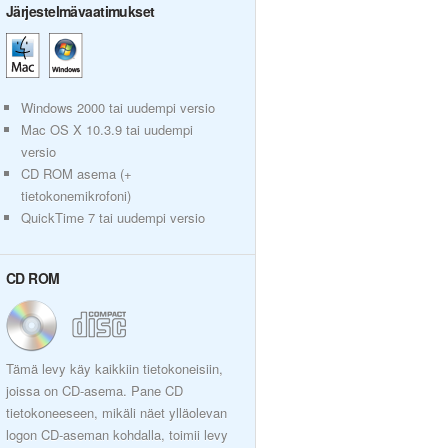
Järjestelmävaatimukset
Windows 2000 tai uudempi versio
Mac OS X 10.3.9 tai uudempi
versio
CD ROM asema (+
tietokonemikrofoni)
QuickTime 7 tai uudempi versio
CD ROM
Tämä levy käy kaikkiin tietokoneisiin,
joissa on CD-asema. Pane CD
tietokoneeseen, mikäli näet ylläolevan
logon CD-aseman kohdalla, toimii levy