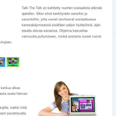
Talk The Talk on kehitetty nuorten sosiaalista elämää
ajatellen. Siksi siinä keskitytään sanoihin ja
sanontoihin, joita nuoret tarvitsevat sosiaalisessa
kanssakäymisessä sisältäen paljon hyödyllistä, ajan
tasalla olevaa sanastoa. Ohjelma kasvattaa
varmuutta puhumiseen, minkä ansiosta nuoret voivat
uhujaan.
e ketšua alkaa
rasta osata hieman
jille, kaikki mitä
posti seurattavalla