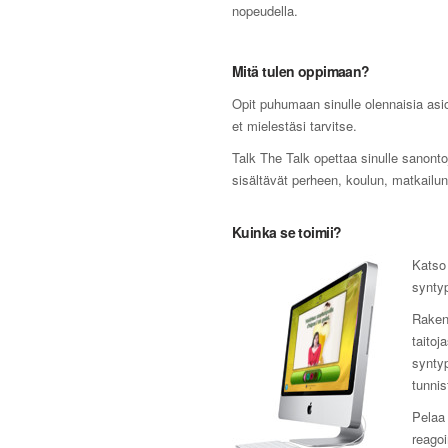
nopeudella.
Mitä tulen oppimaan?
Opit puhumaan sinulle olennaisia asioi
et mielestäsi tarvitse.
Talk The Talk opettaa sinulle sanonto
sisältävät perheen, koulun, matkailun,
Kuinka se toimii?
Katso 
syntyp
Raken
taitoj
synty
tunnis
Pelaa 
reagoi