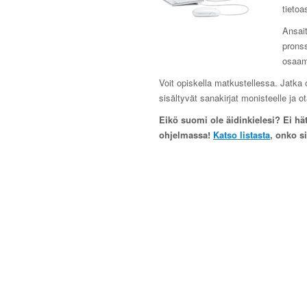
tietoa
Ansait
pronss
osaam
Voit opiskella matkustellessa. Jatka 
sisältyvät sanakirjat monisteelle ja 
Eikö suomi ole äidinkielesi? Ei hätä
ohjelmassa!
Katso listasta
, onko s