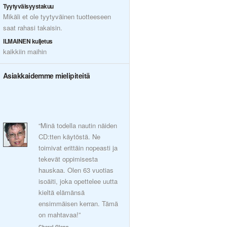
Tyytyväisyystakuu
Mikäli et ole tyytyväinen tuotteeseen
saat rahasi takaisin.
ILMAINEN kuljetus
kaikkiin maihin
Asiakkaidemme mielipiteitä
“Minä todella nautin näiden
CD:tten käytöstä. Ne
toimivat erittäin nopeasti ja
tekevät oppimisesta
hauskaa. Olen 63 vuotias
isoäiti, joka opettelee uutta
kieltä elämänsä
ensimmäisen kerran. Tämä
on mahtavaa!”
Cheryl Glenn