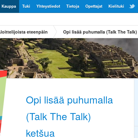
Kauppa
Tuki
Yhteystiedot
Tietoja
Opettajat
Kielituki
loittelijoista eteenpäin
Opi lisää puhumalla (Talk The Talk)
Opi lisää puhumalla
(Talk The Talk)
ketšua