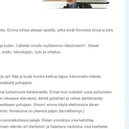
ta. Emme tuhlaa aikaasi asioilla, jotka eivät kiinnosta sinua ja joita
ja kuten: “Lähetän sinulle myöhemmin tekstiviestin”. Aiheet
 kodin, teknologian, työn ja urheilun.
ja opi! Näe ja kuule kuinka ketšua taipuu katsomalla videota
eräisetä puhujasta.
na luottamusta tietokoneella. Ennen kuin kokeilet uusia puhumisen
asi oikeassa elämässä, äänitä puhettasi ja vertaa ääntämistäsi
peräiseen puhujaan. (Huom! emme käytä elektronista äänen
tinta: ihmiskorva on yleensä paljon täsmällisempi.)
vuorovaikutteisia pelejä. Kielen ymmärrys visa kehottaa
maan elämän eri tilanteisiin ja haastava nauhoitus visa koettelee