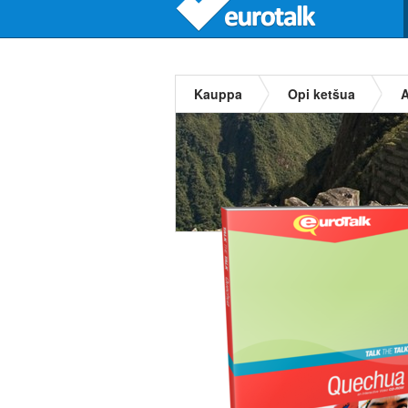
Kauppa
Opi ketšua
A