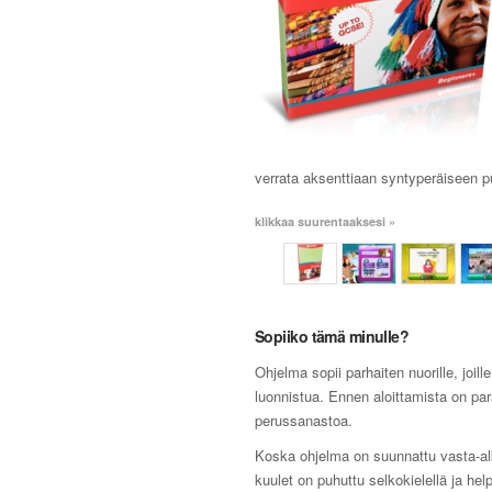
verrata aksenttiaan syntyperäiseen p
klikkaa suurentaaksesi »
Sopiiko tämä minulle?
Ohjelma sopii parhaiten nuorille, joill
luonnistua. Ennen aloittamista on pa
perussanastoa.
Koska ohjelma on suunnattu vasta-alka
kuulet on puhuttu selkokielellä ja hel