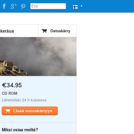
▼
 ketšua
Ostoskärry
€34.95
CD ROM
Lähetetään 24 h kuluessa
Lisää ostoskärryyn
Miksi ostaa meiltä?