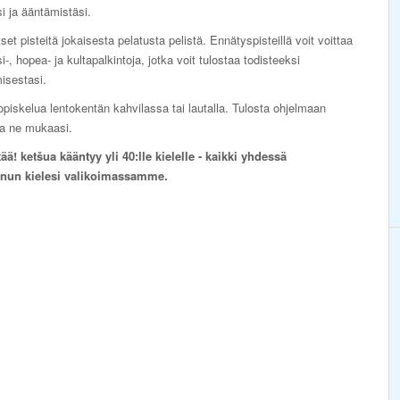
si ja ääntämistäsi.
set pisteitä jokaisesta pelatusta pelistä. Ennätyspisteillä voit voittaa
i-, hopea- ja kultapalkintoja, jotka voit tulostaa todisteeksi
isestasi.
opiskelua lentokentän kahvilassa tai lautalla. Tulosta ohjelmaan
ota ne mukaasi.
ä! ketšua kääntyy yli 40:lle kielelle - kaikki yhdessä
inun kielesi valikoimassamme.