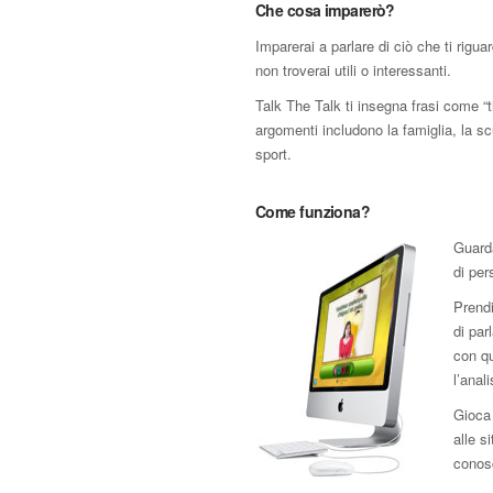
Che cosa imparerò?
Imparerai a parlare di ciò che ti rigu
non troverai utili o interessanti.
Talk The Talk ti insegna frasi come “
argomenti includono la famiglia, la scuo
sport.
Come funziona?
Guard
di per
Prendi
di par
con qu
l’anal
Gioca 
alle s
conos