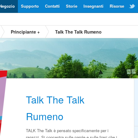
Negozio
Supporto
Contatti
Storie
Insegnanti
Risorse
Principiante +
Talk The Talk Rumeno
Talk The Talk
Rumeno
TALK The Talk è pensato specificamente per i
ragazzi. Si concentra sulle parole e sulle frasi che i