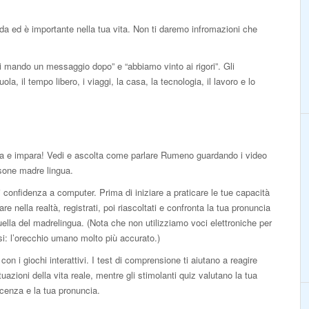
arda ed è importante nella tua vita. Non ti daremo infromazioni che
ti mando un messaggio dopo” e “abbiamo vinto ai rigori”. Gli
la, il tempo libero, i viaggi, la casa, la tecnologia, il lavoro e lo
a e impara! Vedi e ascolta come parlare Rumeno guardando i video
sone madre lingua.
 confidenza a computer. Prima di iniziare a praticare le tue capacità
lare nella realtà, registrati, poi riascoltati e confronta la tua pronuncia
ella del madrelingua. (Nota che non utilizziamo voci elettroniche per
isi: l’orecchio umano molto più accurato.)
con i giochi interattivi. I test di comprensione ti aiutano a reagire
ituazioni della vita reale, mentre gli stimolanti quiz valutano la tua
cenza e la tua pronuncia.