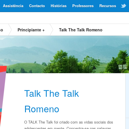
Assistência
Contacto
Histórias
Professores
Recursos
no
Principiante +
Talk The Talk Romeno
Talk The Talk
Romeno
O TALK The Talk foi criado com as vidas sociais dos
adolescentes em mente. Concentra-se nas palavras