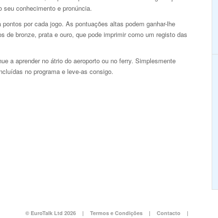
 o seu conhecimento e pronúncia.
 pontos por cada jogo. As pontuações altas podem ganhar-lhe
os de bronze, prata e ouro, que pode imprimir como um registo das
e a aprender no átrio do aeroporto ou no ferry. Simplesmente
incluídas no programa e leve-as consigo.
© EuroTalk Ltd 2026
|
Termos e Condições
|
Contacto
|