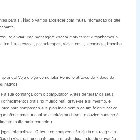
antes para si. Não o vamos aborrecer com muita informação de que
ressante.
 “Vou-te enviar uma mensagem escrita mais tarde” e “ganhámos o
 família, a escola, passatempos, viajar, casa, tecnologia, trabalho
e aprenda! Veja e oiça como falar Romeno através de vídeos de
es nativos.
ce a sua confiança com o computador. Antes de testar os seus
 conhecimentos orais no mundo real, grave-se a si mesmo, e
s oiça para comparar a sua pronúncia com a de um falante nativo.
 que não usamos a análise electrónica de voz: o ouvido humano é
lmente muito mais correcto.)
jogos interactivos. O teste de compreensão ajuda-o a reagir em
ões da vida real, enquanto que um teste desafiador de gravação