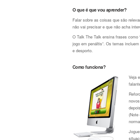
O que é que vou aprender?
Falar sobre as coisas que são relev
não vai precisar e que não acha inte
O Talk The Talk ensina frases como
jogo em penáltis”. Os temas incluem a
e desporto.
Como funciona?
Veja 
falant
Refor
novos
depoi
(Note
norma
Jogue 
situaç