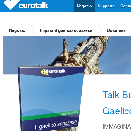
Negozio
Supporto
Contat
Negozio
Impara il gaelico scozzese
Business
Talk B
Gaelic
IMMAGINA d