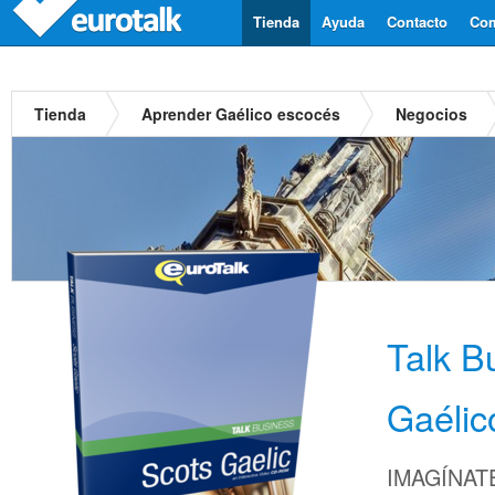
Tienda
Ayuda
Contacto
Com
Tienda
Aprender Gaélico escocés
Negocios
Talk B
Gaélic
IMAGÍNATE