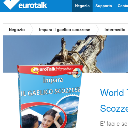
Negozio
Supporto
Contat
Negozio
Impara il gaelico scozzese
Intermedio
World 
Scozz
E’ facile s