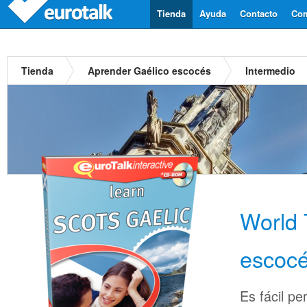
Tienda
Ayuda
Contacto
Com
Tienda
Aprender Gaélico escocés
Intermedio
World 
escoc
Es fácil pe