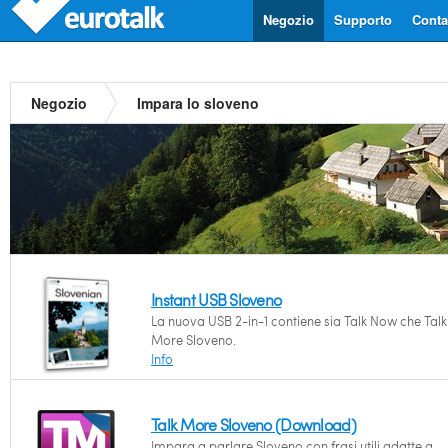
Negozio
Supporto
Contat
Negozio
Impara lo sloveno
Instant USB Sloveno
La nuova USB 2-in-1 contiene sia Talk Now che Talk
More Sloveno.
Info
Talk More Sloveno (Download)
Impara a parlare Sloveno con frasi utili adatte a