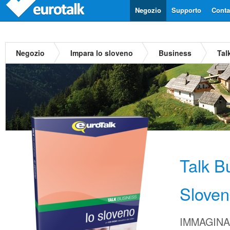
Negozio
Supporto
Contat
Negozio
Impara lo sloveno
Business
Tal
Talk B
Slove
IMMAGINA d