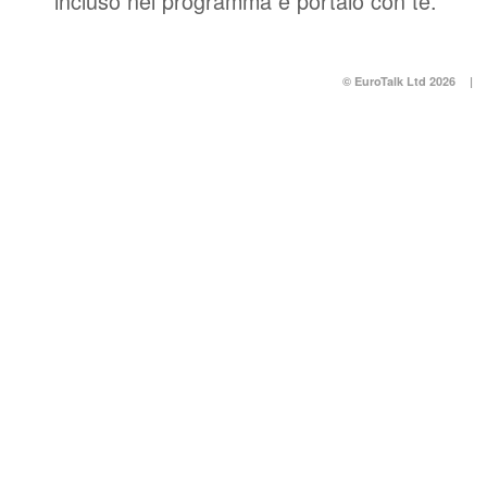
incluso nel programma e portalo con te.
© EuroTalk Ltd 2026
|