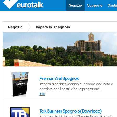
Negozio
Supporto
Contat
Negozio
Impara lo spagnolo
Premium Set Spagnolo
Impara a parlare Spagnolo in modo accurato e
convinto con i nostri cinque programmi.
Info
Talk Business Spagnolo (Download)
Impara le frasi essenziali Spagnolo per gli affari