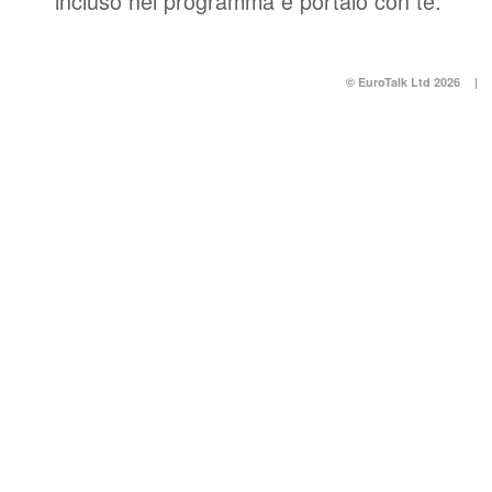
incluso nel programma e portalo con te.
© EuroTalk Ltd 2026
|