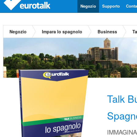
Negozio
Supporto
Contat
Negozio
Impara lo spagnolo
Business
T
Talk B
Spagn
IMMAGINA d