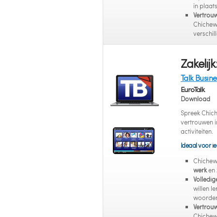
in plaat
Vertrou
Chichewa
verschil
Zakelijk
Talk Busin
EuroTalk
Download
Spreek Chich
vertrouwen in
activiteiten.
Ideaal voor ie
Chichew
werk
en
Volledig
willen l
woorden
Vertrou
Chichewa