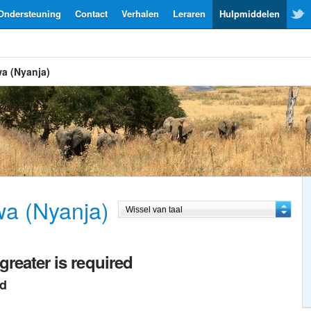
Ondersteuning
Contact
Verhalen
Leraren
Hulpmiddelen
a (Nyanja)
wa (Nyanja)
greater is required
ed