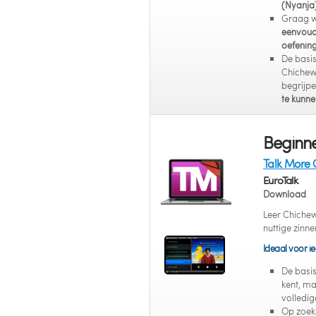
(Nyanja
Graag w
eenvoud
oefenin
De basi
Chichew
begrijp
te kunne
Beginne
Talk More 
EuroTalk
Download
Leer Chichew
nuttige zinne
Ideaal voor ie
De basi
kent, ma
volledig
Op zoek