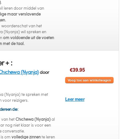
)
.
il leren door middel van
ige maar verslavende
gen.
s woordenschat van het
a (Nyanja) wil spreken en
en
om voldoende uit de voeten
n met de taal.
r + :
€39.95
Chichewa (Nyanja)
door
Voeg toe aan winkelwagen
a (Nyanja) te spreken met
Leer meer
n voor reizigers.
dereen die:
s van het
Chichewa (Nyanja)
al
ar nog niet klaar is voor een
e conversatie.
 is om
volledige zinnen
te leren