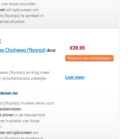
s van losse woorden.
wen
wil opbouwen om
 (Nyanja) te spreken in
lende situaties.
:
€39.95
ess Chichewa (Nyanja)
door
Voeg toe aan winkelwagen
ewa (Nyanja) en krijg meer
Leer meer
 je buitenlandse zakelijke
dereen die:
a (Nyanja) moeten leren voor
zakenreizen
.
e zinnen
in de nieuwe taal
eren in plaats van losse
 .
wen wil opbouwen
om
 (Nyanja) te spreken in