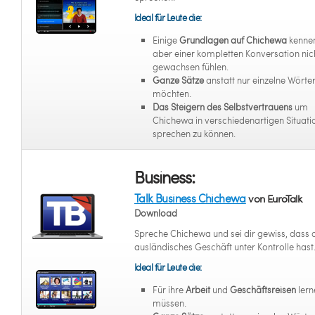
Ideal für Leute die:
Einige
Grundlagen auf Chichewa
kennen
aber einer kompletten Konversation nic
gewachsen fühlen.
Ganze Sätze
anstatt nur einzelne Wörter
möchten.
Das Steigern des Selbstvertrauens
um
Chichewa in verschiedenartigen Situati
sprechen zu können.
Business:
Talk Business Chichewa
von EuroTalk
Download
Spreche Chichewa und sei dir gewiss, dass 
ausländisches Geschäft unter Kontrolle hast
Ideal für Leute die:
Für ihre
Arbeit
und
Geschäftsreisen
lern
müssen.