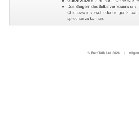
Ganze Sätze
anstatt nur einzelne Wörter
Das Steigern des Selbstvertrauens
um
Chichewa in verschiedenartigen Situati
sprechen zu können.
© EuroTalk Ltd 2026
|
Allge