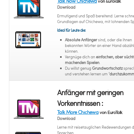
Talk Now Chichewa
von EuroTalk
Download
Ermutigend und Spaß bereitend: Lerne schne
Grundlagen auf Chichewa, mit lohnenden Sp
Ideal für Leute die:
Absolute Anfänger
sind, oder die ihnen
bekannten Wörter an einer Hand abzäh
können.
Vergnüge dich an
einfachen, aber sücht
machenden Spielen
.
Du willst genug
Grundwortschatz
sprec
und verstehen lernen um
‘durchzukomm
Anfänger mit geringen
Vorkenntnissen :
Talk More Chichewa
von EuroTalk
Download
Lerne mit reisetauglichen Redewendungen 
Sprechen.