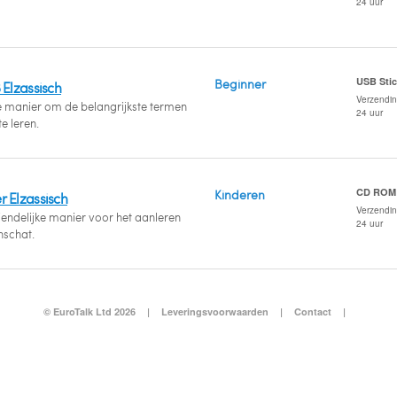
24 uur
USB Sti
Beginner
 Elzassisch
Verzendi
e manier om de belangrijkste termen
24 uur
te leren.
CD ROM
Kinderen
 Elzassisch
Verzendi
riendelijke manier voor het aanleren
24 uur
schat.
© EuroTalk Ltd 2026
|
Leveringsvoorwaarden
|
Contact
|