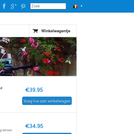
▼
Winkelwagentje
ad
€39.95
Voeg toe aan winkelwagen
€34.95
ng binnen