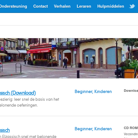
Ondersteuning
Contact
Verhalen
Leraren
Hulpmiddelen
Downlo
Beginner, Kinderen
ssisch (Download)
zierig: leer snel de basis van het
belonende oefeningen.
CD ROM
Beginner, Kinderen
sisch
Verzendi
n Elzassisch snel met belonende