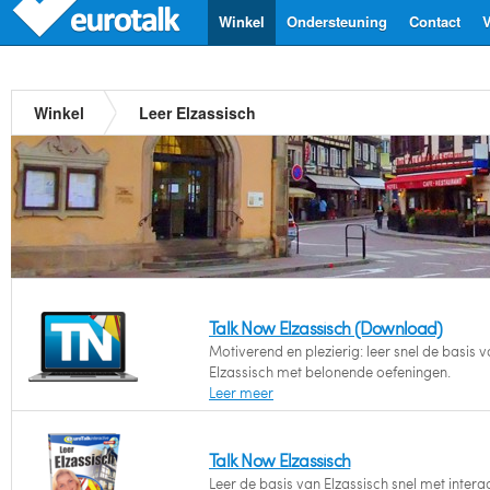
Winkel
Ondersteuning
Contact
V
Winkel
Leer Elzassisch
Talk Now Elzassisch (Download)
Motiverend en plezierig: leer snel de basis v
Elzassisch met belonende oefeningen.
Leer meer
Talk Now Elzassisch
Leer de basis van Elzassisch snel met intera