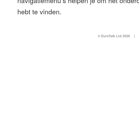
navigatiemenu’s helpen je om het onderd
hebt te vinden.
© EuroTalk Ltd 2026
|