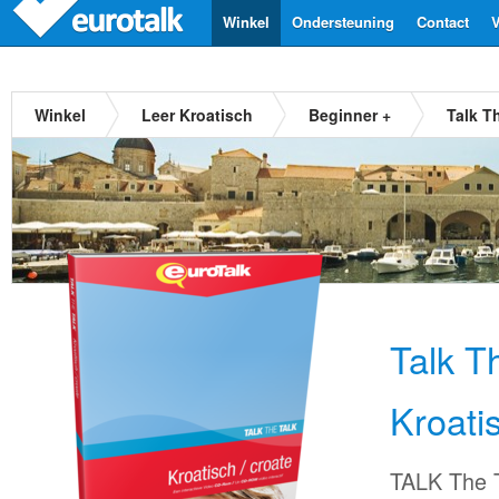
Winkel
Ondersteuning
Contact
V
Winkel
Leer Kroatisch
Beginner +
Talk T
Talk T
Kroati
TALK The T