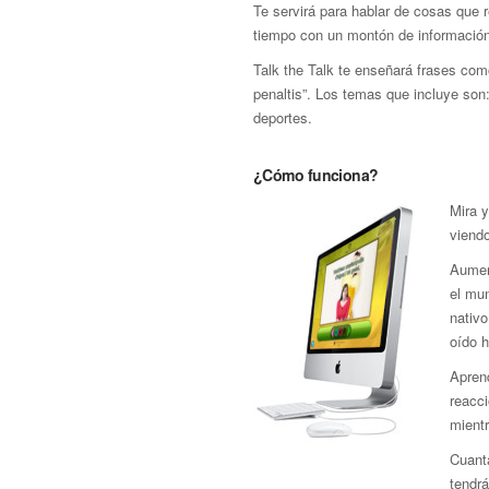
Te servirá para hablar de cosas que 
tiempo con un montón de información 
Talk the Talk te enseñará frases co
penaltis”. Los temas que incluye son: 
deportes.
¿Cómo funciona?
Mira 
viendo
Aumen
el mun
nativo
oído 
Aprend
reacci
mient
Cuant
tendrá