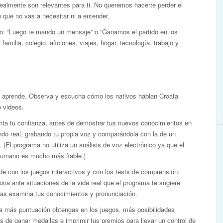
realmente son relevantes para ti. No queremos hacerte perder el
que no vas a necesitar ni a entender.
mo: “Luego te mando un mensaje” o “Ganamos el partido en los
familia, colegio, aficiones, viajes, hogar, tecnología, trabajo y
y aprende. Observa y escucha cómo los nativos hablan Croata
 videos.
ta tu confianza, antes de demostrar tus nuevos conocimientos en
do real, grabando tu propia voz y comparándola con la de un
. (El programa no utiliza un análisis de voz electrónico ya que el
humano es mucho más fiable.)
e con los juegos interactivos y con los tests de comprensión;
ona ante situaciones de la vida real que el programa te sugiere
ras examina tus conocimientos y pronunciación.
a más puntuación obtengas en los juegos, más posibilidades
s de ganar medallas e imprimir tus premios para llevar un control de