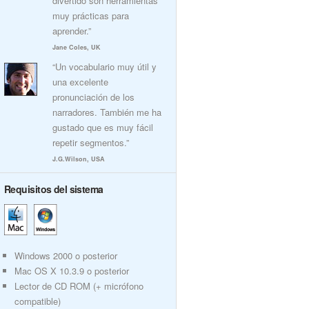
divertido son herramientas
muy prácticas para
aprender.”
Jane Coles, UK
“Un vocabulario muy útil y
una excelente
pronunciación de los
narradores. También me ha
gustado que es muy fácil
repetir segmentos.”
J.G.Wilson, USA
Requisitos del sistema
Windows 2000 o posterior
Mac OS X 10.3.9 o posterior
Lector de CD ROM (+ micrófono
compatible)