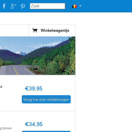
▼
Winkelwagentje
ad
€39.95
Voeg toe aan winkelwagen
€34.95
ng binnen