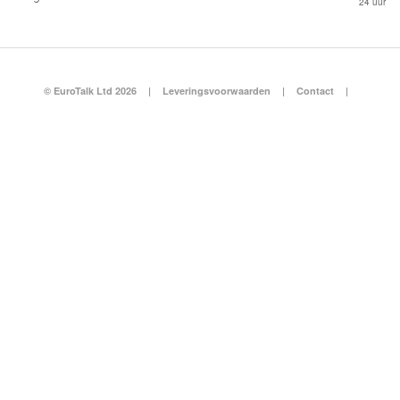
24 uur
© EuroTalk Ltd 2026
|
Leveringsvoorwaarden
|
Contact
|