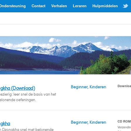
Ondersteuning
Contact
Verhalen
Leraren
Hulpmiddelen
Downlo
Beginner, Kinderen
ngkha (Download)
zierig: leer snel de basis van het
lonende oefeningen.
CD ROM
Beginner, Kinderen
ngkha
Verzendi
an Dzongkha snel met belonende