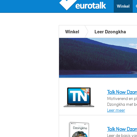
Winkel
Winkel
Leer Dzongkha
Talk Now Dzo
Motiverend en ple
Dzongkha met be
Leer meer
Talk Now Dzo
Leer de basis v