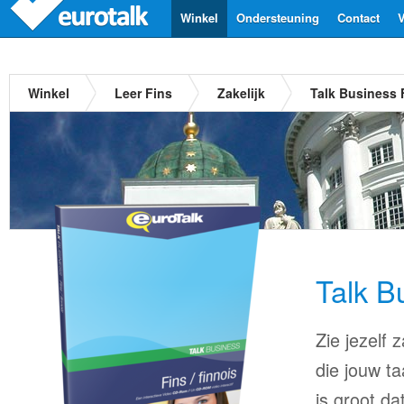
Winkel
Ondersteuning
Contact
V
Winkel
Leer Fins
Zakelijk
Talk Business 
Talk B
Zie jezelf
die jouw ta
is groot d