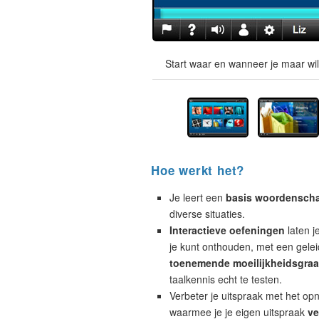
Start waar en wanneer je maar wil
Hoe werkt het?
Je leert een
basis woordensch
diverse situaties.
Interactieve oefeningen
laten j
je kunt onthouden, met een geleid
toenemende moeilijkheidsgra
taalkennis echt te testen.
Verbeter je uitspraak met het op
waarmee je je eigen uitspraak
ve