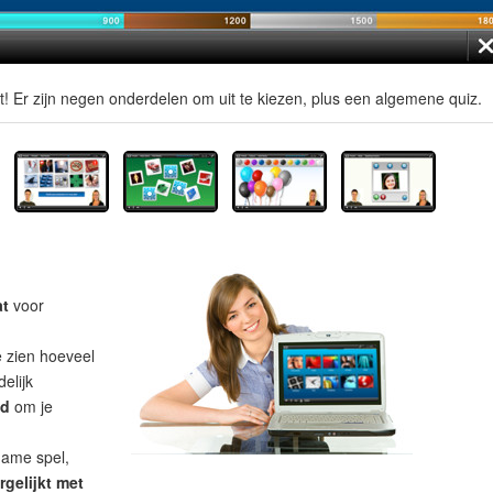
t! Er zijn negen onderdelen om uit te kiezen, plus een algemene quiz.
at
voor
e zien hoeveel
elijk
ad
om je
name spel,
rgelijkt met