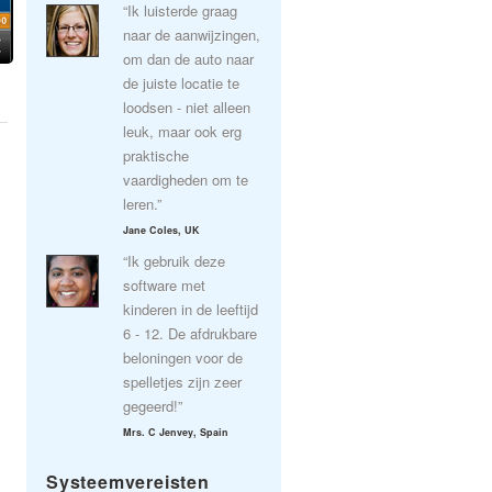
“Ik luisterde graag
naar de aanwijzingen,
om dan de auto naar
de juiste locatie te
loodsen - niet alleen
leuk, maar ook erg
praktische
vaardigheden om te
leren.”
Jane Coles, UK
“Ik gebruik deze
software met
kinderen in de leeftijd
6 - 12. De afdrukbare
beloningen voor de
spelletjes zijn zeer
gegeerd!”
Mrs. C Jenvey, Spain
Systeemvereisten