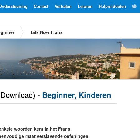
Ondersteuning
Contact
Verhalen
Leraren
Hulpmiddelen
ginner
Talk Now Frans
Download) -
Beginner, Kinderen
enkele woorden kent in het Frans
.
eenvoudige maar verslavende oefeningen.