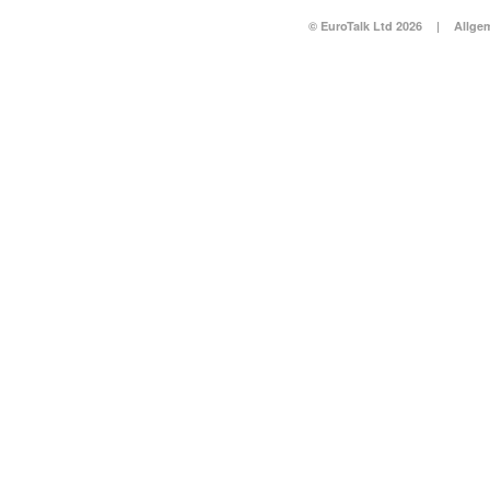
© EuroTalk Ltd 2026
|
Allge