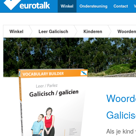
Winkel
Ondersteuning
Contact
V
Winkel
Leer Galicisch
Kinderen
Woordent
Woorde
Galici
Als je kind