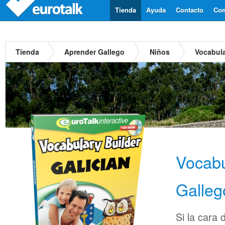
Tienda
Ayuda
Contacto
Com
Tienda
Aprender Gallego
Niños
Vocabula
Vocabu
Galleg
Si la cara 