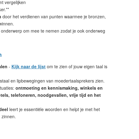
nt vergelijken
er.**
n
door het verdienen van punten waarmee je bronzen,
winnen.
 onderwerp om mee te nemen zodat je ook onderweg
n
alen
-
Kijk naar de lijst
om te zien of jouw eigen taal is
mstaal en lipbewegingen van moedertaalsprekers zien.
tuaties:
ontmoeting en kennismaking, winkels en
els, telefoneren, noodgevallen, vrije tijd en het
deel
leert je essentiële woorden en helpt je met het
 zinnen.