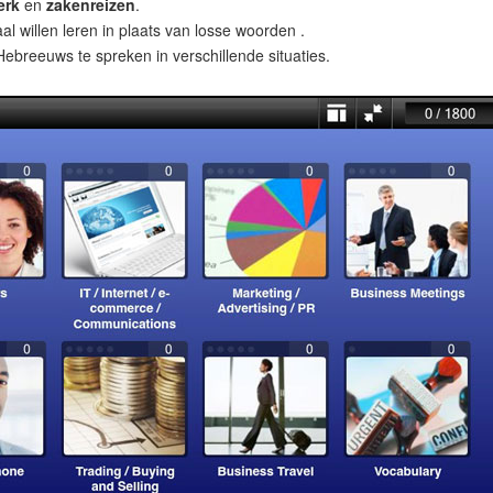
erk
en
zakenreizen
.
al willen leren in plaats van losse woorden .
breeuws te spreken in verschillende situaties.