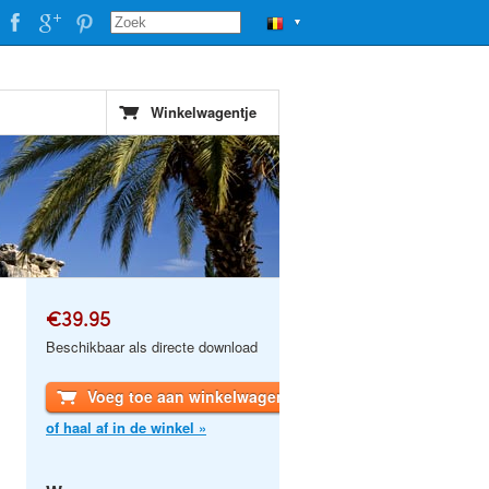
▼
Winkelwagentje
€39.95
Beschikbaar als directe download
Voeg toe aan winkelwagen
of haal af in de winkel »