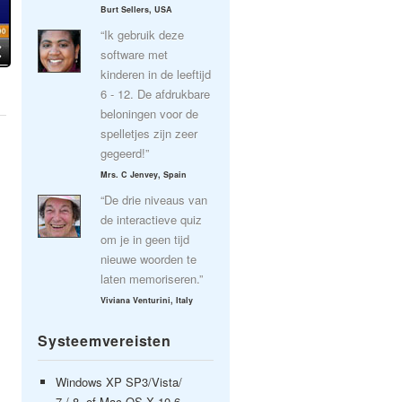
Burt Sellers, USA
“Ik gebruik deze
software met
kinderen in de leeftijd
6 - 12. De afdrukbare
beloningen voor de
spelletjes zijn zeer
gegeerd!”
Mrs. C Jenvey, Spain
“De drie niveaus van
de interactieve quiz
om je in geen tijd
nieuwe woorden te
laten memoriseren.”
Viviana Venturini, Italy
Systeemvereisten
Windows XP SP3/Vista/
7 / 8, of Mac OS X 10.6