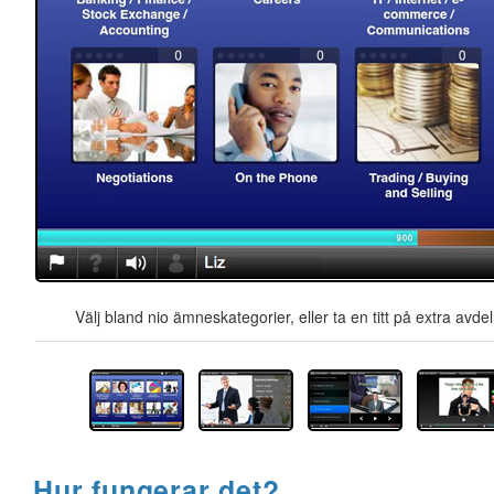
Välj bland nio ämneskategorier, eller ta en titt på extra avd
Hur fungerar det?