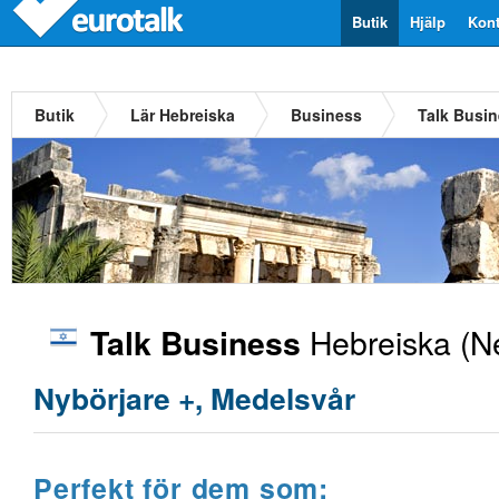
Butik
Hjälp
Kont
Butik
Lär Hebreiska
Business
Talk Busi
Hebreiska
(Ne
Talk Business
Nybörjare +, Medelsvår
Perfekt för dem som: