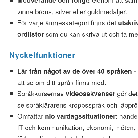
Motiverande och roligt!
Genom att saml
vinna brons, silver eller guldmedaljer.
För varje ämneskategori finns det
utskri
ordlistor
som du kan skriva ut och ta me
Nyckelfunktioner
Lär från något av de över 40 språken
-
att se om ditt språk finns med.
Språkkursernas
videosekvenser
gör det 
se språklärarens kroppsspråk och läpprör
Omfattar
nio vardagssituationer
: hande
IT och kommunikation, ekonomi, möten, re