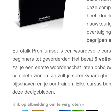
deze compl
heeft door
nauwkeurig
overtuiging
begrijpen 
Eurotalk Premiumset is een waardevolle curs
beginners tot gevorderden.Het bevat
5 voll
zal je een eerste woordenschat laten opbou
complete zinnen. Je zult je spreekvaardighei
bijschaven en je oor trainen. Elke cursus be
deze deelgebieden.
Klik op afbeelding om te vergroten »