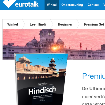
Winkel
Ondersteuning
Contact
V
Winkel
Leer Hindi
Beginner
Premium Set 
Premiu
De Ultiem
meer vertr
deze woord