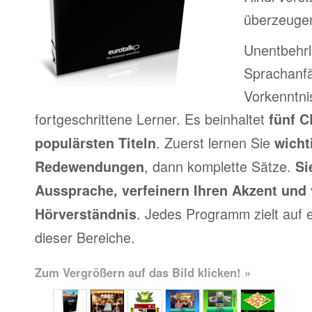
überzeuge
Unentbehrl
Sprachanfä
Vorkenntni
fortgeschrittene Lerner. Es beinhaltet
fünf C
. Zuerst lernen Sie
populärsten Titeln
wicht
, dann komplette Sätze.
Redewendungen
Si
Aussprache, verfeinern Ihren Akzent und
. Jedes Programm zielt auf 
Hörverständnis
dieser Bereiche.
Zum Vergrößern auf das Bild klicken! »