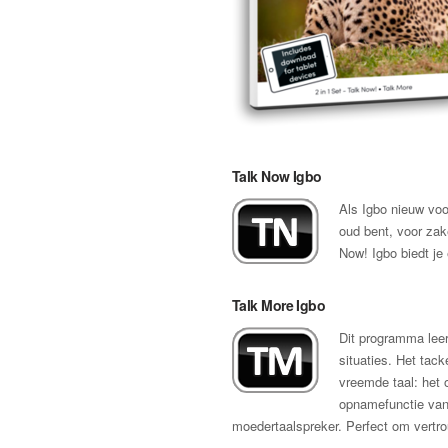
Talk Now Igbo
Als Igbo nieuw voor
oud bent, voor zak
Now! Igbo biedt je
Talk More Igbo
Dit programma leer
situaties. Het tack
vreemde taal: het
opnamefunctie van 
moedertaalspreker. Perfect om vertrou