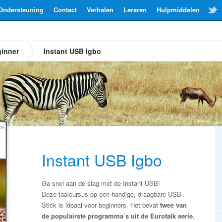
Ondersteuning
Contact
Verhalen
Leraren
Hulpmiddelen
inner
Instant USB Igbo
Instant USB Igbo
Ga snel aan de slag met de Instant USB!
Deze taalcursus op een handige, draagbare USB-
Stick is ideaal voor beginners. Het bevat
twee van
de populairste programma’s uit de Eurotalk serie
,