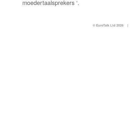
moedertaalsprekers ‘.
© EuroTalk Ltd 2026
|