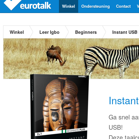
Winkel
Ondersteuning
Contact
V
Winkel
Leer Igbo
Beginners
Instant USB
Instan
Ga snel aa
USB!
Deze taalc