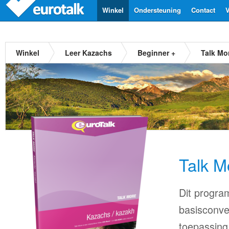
Winkel
Ondersteuning
Contact
V
Winkel
Leer Kazachs
Beginner +
Talk Mo
Talk M
Dit progra
basisconve
toepassing 