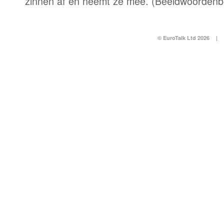
zinnen af en neemt ze mee. (Beeldwoordenb
© EuroTalk Ltd 2026
|