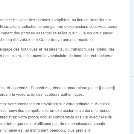
cer à aligner des phrases complètes, au lieu de travailler sur
e. Nous avons sélectionné une gamme d’expressions dont vous aurez
amment des phrases essentielles telles que : « Je voudrais payer
 photo a été volé » et « Où se trouve une pharmacie ?»
 langage des boutiques et restaurants, du transport, des hôtels, des
 des loisirs, mais aussi le vocabulaire de base des entreprises et
ez et apprenez ! Regardez et écoutez pour mieux parler [[langue]]
ardant la vidéo avec des locuteurs authentiques.
cez votre confiance en travaillant sur votre ordinateur. Avant de
r vos nouvelles compétences en expression orale dans le monde
enregistrez votre propre voix et comparez-la ensuite avec celle du
. (Notez que nous n’utilisons pas de reconnaissance vocale :
lle humaine est un instrument beaucoup plus précis !)