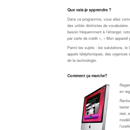
Que vais-je apprendre ?
Dans ce programme, vous allez commen
des unités distinctes de vocabulair
besoin fréquemment à l’étranger, not
par carte de crédit », « Mon appareil
Parmi les sujets : les salutations, le
appels téléphoniques, des urgences et
de la technologie.
Comment ça marche?
Regard
en reg
Renfor
teste
réel, 
modèle
l’orei