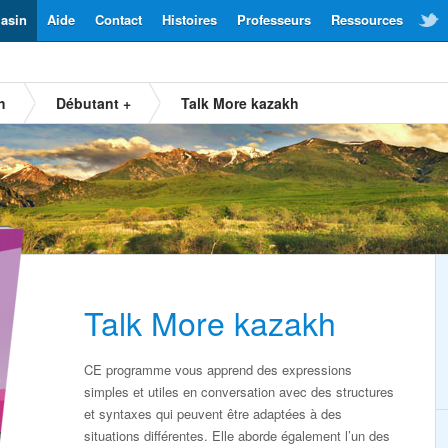
asin
Aide
Contact
Histoires
Professeurs
Ressources
h
Débutant +
Talk More kazakh
Talk More kazakh
CE programme vous apprend des expressions
simples et utiles en conversation avec des structures
et syntaxes qui peuvent être adaptées à des
situations différentes. Elle aborde également l’un des