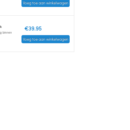
Voeg toe aan winkelwagen
ck
€39.95
ng binnen
Voeg toe aan winkelwagen