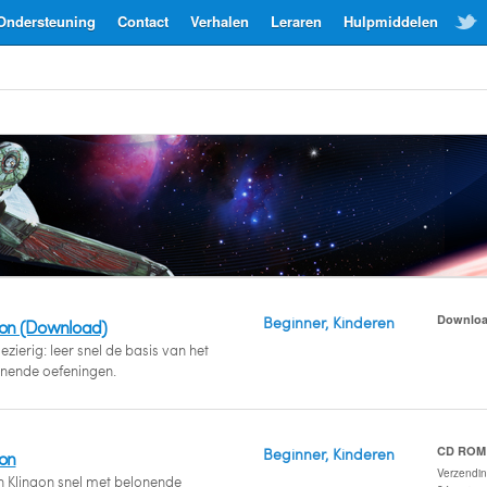
Ondersteuning
Contact
Verhalen
Leraren
Hulpmiddelen
Downlo
Beginner, Kinderen
gon (Download)
zierig: leer snel de basis van het
onende oefeningen.
CD ROM
Beginner, Kinderen
gon
Verzendi
n Klingon snel met belonende