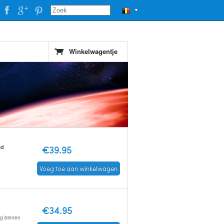
▼
Winkelwagentje
ad
€39.95
Voeg toe aan winkelwagen
€34.95
ng binnen