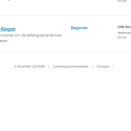
24 uur
USB Sti
Beginner
 Klingon
Verzendi
e manier om de belangrijkste termen
24 uur
leren.
© EuroTalk Ltd 2026
|
Leveringsvoorwaarden
|
Contact
|