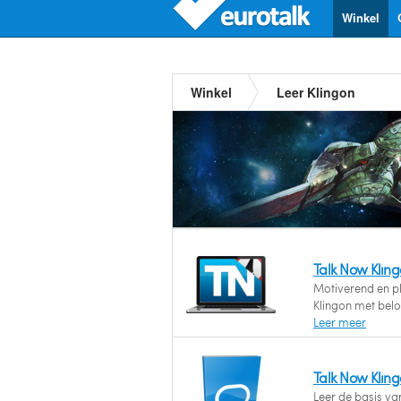
Winkel
Winkel
Leer Klingon
Talk Now Klin
Motiverend en ple
Klingon met bel
Leer meer
Talk Now Klin
Leer de basis va