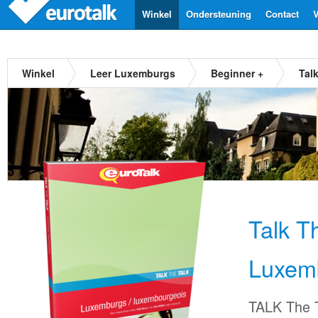
Winkel
Ondersteuning
Contact
V
Winkel
Leer Luxemburgs
Beginner +
Tal
Talk T
Luxem
TALK The T