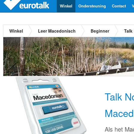
Winkel
Ondersteuning
Contact
V
Winkel
Leer Macedonisch
Beginner
Talk
Talk N
Maced
Als het Ma