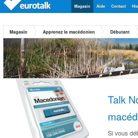
Magasin
Aide
Contact
His
Magasin
Apprenez le macédonien
Débutant
Talk 
macéd
Si vous dé