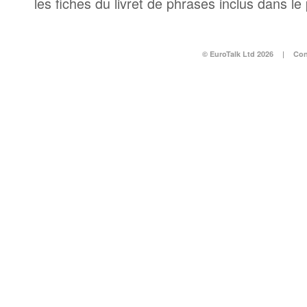
les fiches du livret de phrases inclus dans l
© EuroTalk Ltd 2026
|
Con