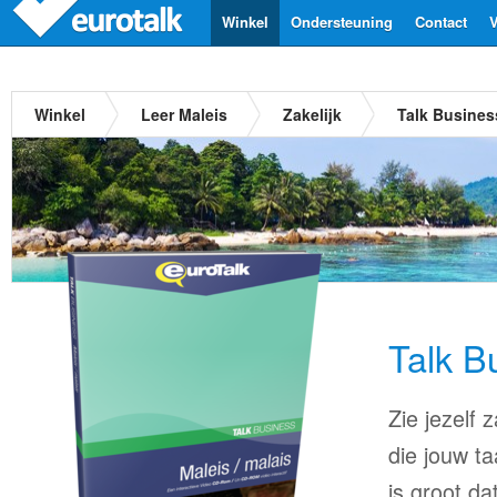
Winkel
Ondersteuning
Contact
V
Winkel
Leer Maleis
Zakelijk
Talk Busines
Talk B
Zie jezelf
die jouw ta
is groot d