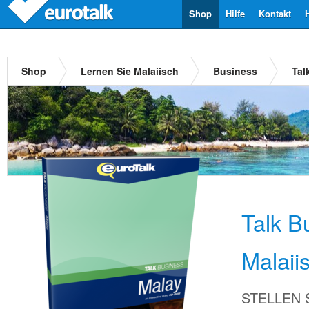
Shop
Hilfe
Kontakt
Shop
Lernen Sie Malaiisch
Business
Tal
Talk B
Malaii
STELLEN Si