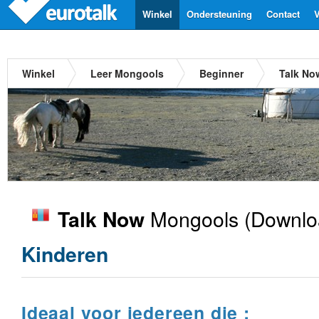
Winkel
Ondersteuning
Contact
V
Winkel
Leer Mongools
Beginner
Talk No
Mongools
(Downlo
Talk Now
Kinderen
Ideaal voor iedereen die :