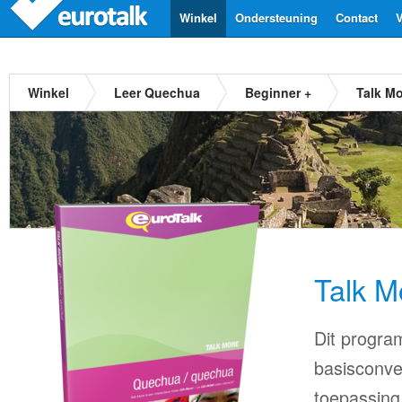
Winkel
Ondersteuning
Contact
V
Winkel
Leer Quechua
Beginner +
Talk M
Talk 
Dit progra
basisconve
toepassing 