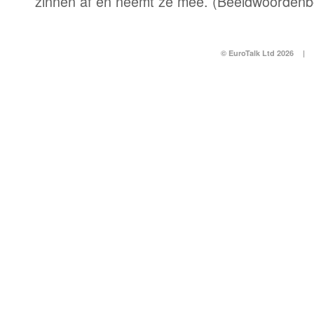
zinnen af en neemt ze mee. (Beeldwoordenb
© EuroTalk Ltd 2026
|