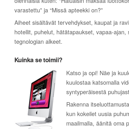
olennaisia kuten: “Haluaisin maksaa luottokor
varastettu” ja “Missä apteekki on?”
Aiheet sisältävät tervehdykset, kaupat ja rav
hotellit, puhelut, hätätapaukset, vapaa-ajan, 
tegnologian alkeet.
Kuinka se toimii?
Katso ja opi! Näe ja kuul
kuulostaa katsomalla vid
syntyperäisestä puhujas
Rakenna itseluottamusta
kun kokeilet uusia puhum
maailmalla, äänitä oma p