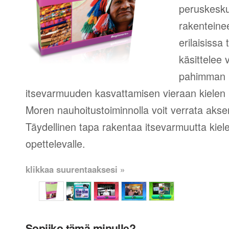
peruskesku
rakenteinee
erilaisissa
käsittelee 
pahimman 
itsevarmuuden kasvattamisen vieraan kielen 
Moren nauhoitustoiminnolla voit verrata aksent
Täydellinen tapa rakentaa itsevarmuutta kie
opettelevalle.
klikkaa suurentaaksesi »
Sopiiko tämä minulle?