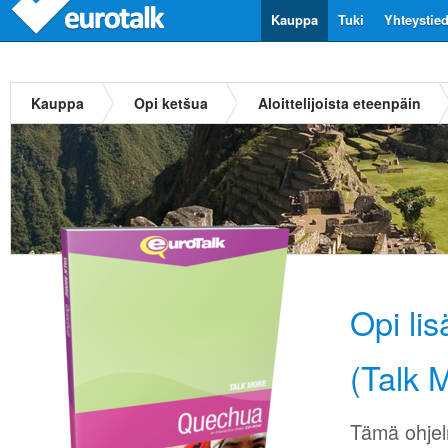
Kauppa
Tuki
Yhteystie
Kauppa
Opi ketšua
Aloittelijoista eteenpäin
Opi li
(Talk 
Tämä ohjel