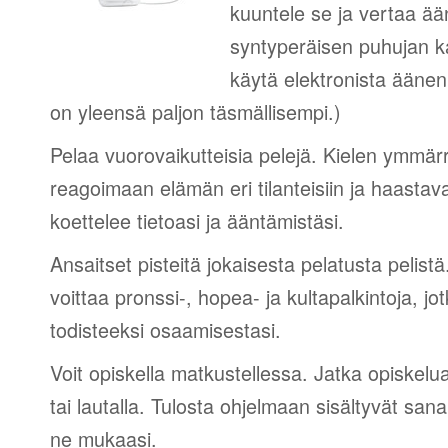
kuuntele se ja vertaa ää
syntyperäisen puhujan 
käytä elektronista äänen
on yleensä paljon täsmällisempi.)
Pelaa vuorovaikutteisia pelejä. Kielen ymmär
reagoimaan elämän eri tilanteisiin ja haastav
koettelee tietoasi ja ääntämistäsi.
Ansaitset pisteitä jokaisesta pelatusta pelistä
voittaa pronssi-, hopea- ja kultapalkintoja, jot
todisteeksi osaamisestasi.
Voit opiskella matkustellessa. Jatka opiskelu
tai lautalla. Tulosta ohjelmaan sisältyvät sana
ne mukaasi.