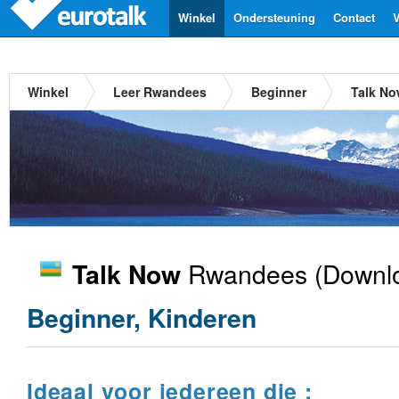
Winkel
Ondersteuning
Contact
V
Winkel
Leer Rwandees
Beginner
Talk N
Rwandees
(Downlo
Talk Now
Beginner, Kinderen
Ideaal voor iedereen die :