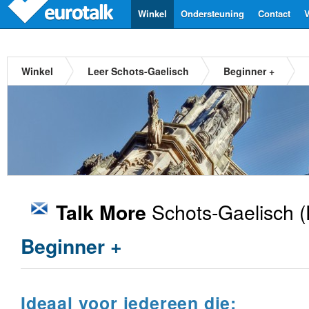
Winkel
Ondersteuning
Contact
V
Winkel
Leer Schots-Gaelisch
Beginner +
Schots-Gaelisch
(
Talk More
Beginner +
Ideaal voor iedereen die: