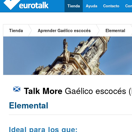
Tienda
Ayuda
Contacto
Com
Tienda
Aprender Gaélico escocés
Elemental
Gaélico escocés
(
Talk More
Elemental
Ideal para los que: