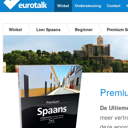
Winkel
Ondersteuning
Contact
V
Winkel
Leer Spaans
Beginner
Premium S
Premi
De Ultiem
meer vertr
deze woord