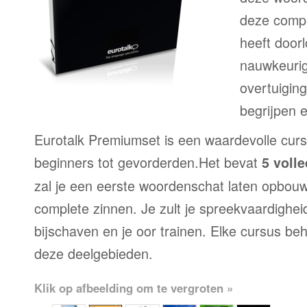
deze compl
heeft door
nauwkeurig
overtuigin
begrijpen 
Eurotalk Premiumset is een waardevolle curs
beginners tot gevorderden.Het bevat
5 voll
zal je een eerste woordenschat laten opbou
complete zinnen. Je zult je spreekvaardighei
bijschaven en je oor trainen. Elke cursus be
deze deelgebieden.
Klik op afbeelding om te vergroten »